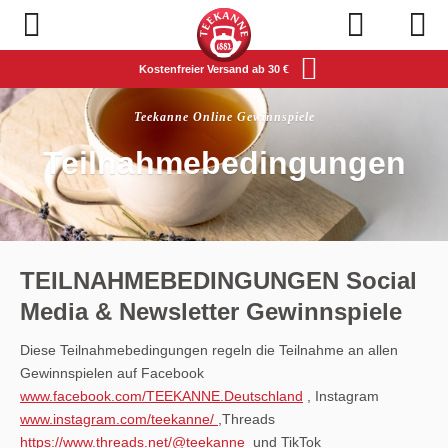
Navigation öffnen
Kostenfreier Versand ab 30 €
Teekanne Online Gewinnspiele
Teilnahmebedingungen
TEILNAHMEBEDINGUNGEN Social
Media & Newsletter Gewinnspiele
Diese Teilnahmebedingungen regeln die Teilnahme an allen
Gewinnspielen auf Facebook
www.facebook.com/TEEKANNE.Deutschland
, Instagram
www.instagram.com/teekanne/
,Threads
https://www.threads.net/@teekanne
und TikTok