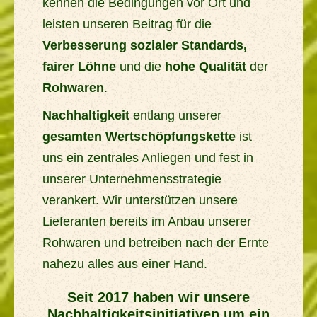
kennen die Bedingungen vor Ort und
leisten unseren Beitrag für die
Verbesserung sozialer Standards,
fairer Löhne
und die
hohe Qualität
der
Rohwaren
.
Nachhaltigkeit
entlang unserer
gesamten Wertschöpfungskette
ist
uns ein zentrales Anliegen und fest in
unserer Unternehmensstrategie
verankert. Wir unterstützen unsere
Lieferanten bereits im Anbau unserer
Rohwaren und betreiben nach der Ernte
nahezu alles aus einer Hand.
Seit 2017 haben wir unsere Nachhalti
Seit 2017 haben wir unsere
Nachhaltigkeitsinitiativen um ein