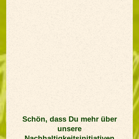
Vom Feld bis in deine Tasse
So sparen wir Ressourcen
Soziales Engagement &
Partnerschaften
Klimaschutz – Unser Weg zu Netto-Null
Schön, dass Du mehr über
unsere
Nachhaltigkeitsinitiativen