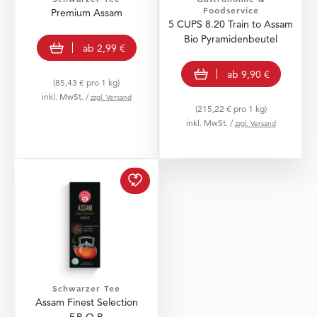
Foodservice
Premium Assam
5 CUPS 8.20 Train to Assam
Bio Pyramidenbeutel
view product
ab
2,99 €
view product
ab
9,90 €
(85,43 € pro 1 kg)
inkl. MwSt. /
zzgl. Versand
(215,22 € pro 1 kg)
inkl. MwSt. /
zzgl. Versand
Assam Finest Selection 
Schwarzer Tee
Assam Finest Selection
F.B.O.P.