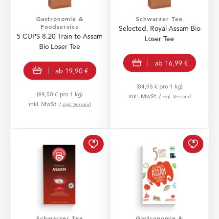
Gastronomie &
Schwarzer Tee
Foodservice
Selected. Royal Assam Bio
5 CUPS 8.20 Train to Assam
Loser Tee
Bio Loser Tee
view product
ab
16,99 €
view product
ab
19,90 €
(84,95 € pro 1 kg)
(99,50 € pro 1 kg)
inkl. MwSt. /
zzgl. Versand
inkl. MwSt. /
zzgl. Versand
Premium Assam zur Wuns
5 CUPS
Schwarzer Tee
Gastronomie &