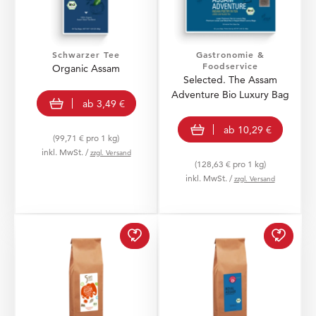
Schwarzer Tee
Gastronomie &
Foodservice
Organic Assam
Selected. The Assam
Adventure Bio Luxury Bag
view product
ab
3,49 €
view product
ab
10,29 €
(99,71 € pro 1 kg)
inkl. MwSt. /
zzgl. Versand
(128,63 € pro 1 kg)
inkl. MwSt. /
zzgl. Versand
5 CUPS 8.20 Train to As
Select