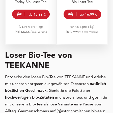
Today Bio Loser Tee
Bio Loser Tee
view product
view product
ab
18,99 €
ab
16,99 €
(94,95 € pro 1 kg)
(84,95 € pro 1 kg)
inkl. MwSt. /
inkl. MwSt. /
zzgl. Versand
zzgl. Versand
Loser Bio-Tee von
TEEKANNE
Entdecke den losen Bio-Tee von TEEKANNE und erlebe
mit unseren sorgsam ausgewählten Teesorten
natürlich
köstlichen Geschmack
. Genieße die Palette an
hochwertigen Bio-Zutaten
in unseren Tees und gönn dir
mit unserem Bio-Tee als lose Variante eine Pause vom
Alltag. Gaumenschmaus auf (g)astronomischen Niveau: