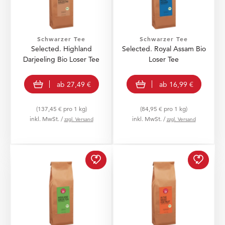
Schwarzer Tee
Schwarzer Tee
Selected. Highland
Selected. Royal Assam Bio
Darjeeling Bio Loser Tee
Loser Tee
view product
view product
ab
27,49 €
ab
16,99 €
(137,45 € pro 1 kg)
(84,95 € pro 1 kg)
inkl. MwSt. /
inkl. MwSt. /
zzgl. Versand
zzgl. Versand
Selected. Highland Gree
Select