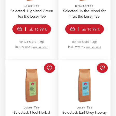
Loser Tee
Kräutertee
Selected. Highland Green
Selected. In the Mood for
Tea Bio Loser Tee
Fruit Bio Loser Tee
view product
view product
ab
16,99 €
ab
16,99 €
(84,95 € pro 1 kg)
(84,95 € pro 1 kg)
inkl. MwSt. /
inkl. MwSt. /
zzgl. Versand
zzgl. Versand
Selected. I feel Herbal 
Select
Loser Tee
Loser Tee
Selected. I feel Herbal
Selected. Earl Grey Hooray