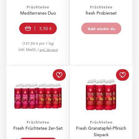
Früchtetee
Früchtetee
Mediterranes Duo
fresh Probierset
In den Warenkorb
Bald wieder da
5,50 €
Bald wieder da
(137,50 € pro 1 kg)
inkl. MwSt. /
zzgl. Versand
Fresh Früchtetee 2er-Se
Fresh 
Früchtetee
Früchtetee
Fresh Früchtetee 2er-Set
Fresh Granatapfel-Pfirsich
Sixpack