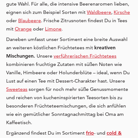
gute Wahl. Für alle, die intensive Beerenaromen lieben,
eignen sich zum Beispiel Sorten mit
Waldbeere
,
Kirsche
oder
Blaubeere
. Frische Zitrusnoten findest Du in Tees
mit
Orange
oder
Limone
.
Daneben umfasst unser Sortiment eine breite Auswahl
an weiteren köstlichen Früchtetees mit
kreativen
Mischungen.
Unsere
verführerischen Früchtetees
kombinieren fruchtige Zutaten mit süßen Noten wie
Vanille, Himbeere oder Holunderblüte – ideal, wenn Du
Lust auf einen Tee mit Dessert-Charakter hast. Unsere
Sweeteas
sorgen für noch mehr süße Genussmomente
und reichen von kucheninspirierten Teesorten bis zu
besonderen Früchteteemischungen, die sich anfühlen
wie ein gemütlicher Sonntagnachmittag bei Oma am
Kaffeetisch.
Ergänzend findest Du im Sortiment
frio
- und
cold &