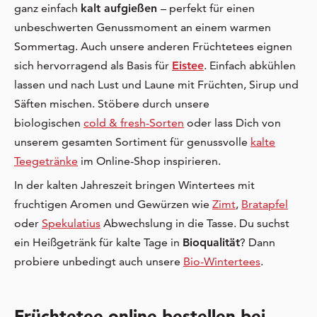
ganz einfach
kalt aufgießen
– perfekt für einen
unbeschwerten Genussmoment an einem warmen
Sommertag. Auch unsere anderen Früchtetees eignen
sich hervorragend als Basis für
Eistee
. Einfach abkühlen
lassen und nach Lust und Laune mit Früchten, Sirup und
Säften mischen. Stöbere durch unsere
biologischen
cold & fresh-Sorten
oder lass Dich von
unserem gesamten Sortiment für genussvolle
kalte
Teegetränke
im Online-Shop inspirieren.
In der kalten Jahreszeit bringen Wintertees mit
fruchtigen Aromen und Gewürzen wie
Zimt
,
Bratapfel
oder
Spekulatius
Abwechslung in die Tasse. Du suchst
ein Heißgetränk für kalte Tage in
Bioqualität
? Dann
probiere unbedingt auch unsere
Bio-Wintertees
.
Früchtetee online bestellen bei