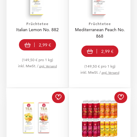
Früchtetee
Früchtetee
Italian Lemon No. 882
Mediterranean Peach No.
868
In den Warenkorb
2,99 €
In den Warenkorb
2,99 €
(149,50 € pro 1 kg)
inkl. MwSt. /
zzgl. Versand
(149,50 € pro 1 kg)
inkl. MwSt. /
zzgl. Versand
Mediterranes Duo zur W
fresh 