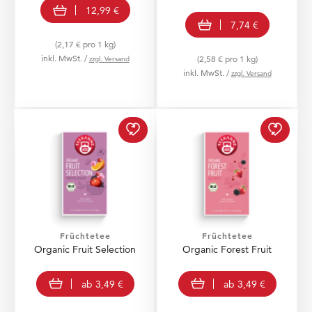
In den Warenkorb
12,99 €
In den Warenkorb
7,74 €
(2,17 € pro 1 kg)
inkl. MwSt. /
zzgl. Versand
(2,58 € pro 1 kg)
inkl. MwSt. /
zzgl. Versand
Organic Fruit Selection
Organi
Früchtetee
Früchtetee
Organic Fruit Selection
Organic Forest Fruit
view product
view product
ab
3,49 €
ab
3,49 €