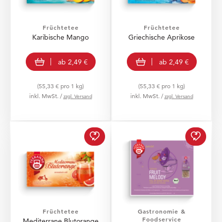
Früchtetee
Früchtetee
Karibische Mango
Griechische Aprikose
view product
view product
ab
2,49 €
ab
2,49 €
(55,33 € pro 1 kg)
(55,33 € pro 1 kg)
inkl. MwSt. /
inkl. MwSt. /
zzgl. Versand
zzgl. Versand
Mediterrane Blutorange
Select
Früchtetee
Gastronomie &
Foodservice
Mediterrane Blutorange