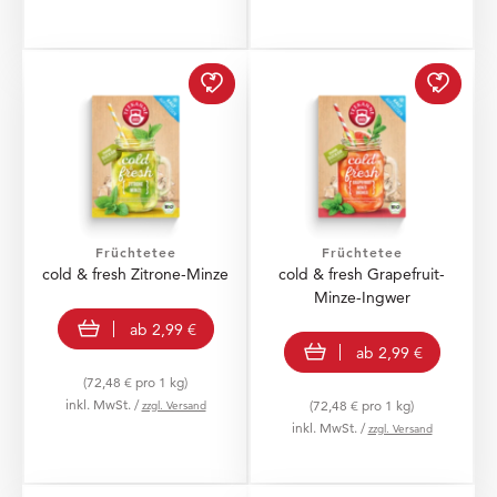
cold & fresh Zitrone-Mi
cold &
Früchtetee
Früchtetee
cold & fresh Zitrone-Minze
cold & fresh Grapefruit-
Minze-Ingwer
view product
ab
2,99 €
view product
ab
2,99 €
(72,48 € pro 1 kg)
inkl. MwSt. /
zzgl. Versand
(72,48 € pro 1 kg)
inkl. MwSt. /
zzgl. Versand