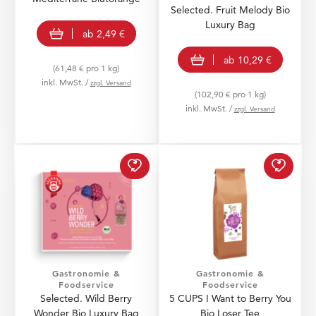
Selected. Fruit Melody Bio
Luxury Bag
view product
ab
2,49 €
view product
ab
10,29 €
(61,48 € pro 1 kg)
inkl. MwSt. /
zzgl. Versand
(102,90 € pro 1 kg)
inkl. MwSt. /
zzgl. Versand
Selected. Wild Berry Wo
5 CUPS
Gastronomie &
Gastronomie &
Foodservice
Foodservice
Selected. Wild Berry
5 CUPS I Want to Berry You
Wonder Bio Luxury Bag
Bio Loser Tee