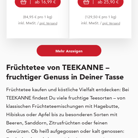
ab
16,99 €
ab
25,90 €
(84,95 € pro 1 kg)
(129,50 € pro 1 kg)
inkl. MwSt. /
inkl. MwSt. /
zzgl. Versand
zzgl. Versand
Mehr Anzeigen
Früchtetee von TEEKANNE –
fruchtiger Genuss in Deiner Tasse
Früchtetee kaufen und köstliche Vielfalt entdecken: Bei
TEEKANNE findest Du viele fruchtige Teesorten – von
klassischen Früchteteemischungen mit Hagebutte,
Hibiskus oder Apfel bis zu besonderen Sorten mit
Beeren, Sanddorn, Zitrusfrüchten oder feinen
Gewürzen. Ob heiß aufgegossen oder kalt genossen: