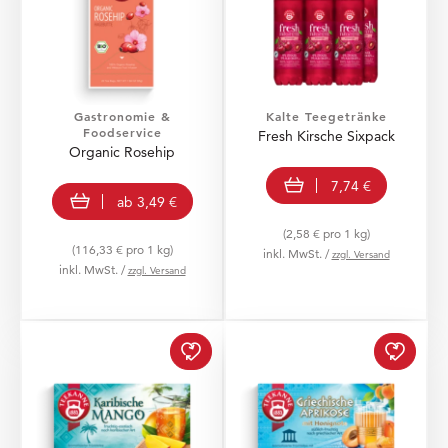
Gastronomie &
Kalte Teegetränke
Foodservice
Fresh Kirsche Sixpack
Organic Rosehip
In den Warenkorb
7,74 €
view product
ab
3,49 €
(2,58 € pro 1 kg)
(116,33 € pro 1 kg)
inkl. MwSt. /
zzgl. Versand
inkl. MwSt. /
zzgl. Versand
Karibische Mango zur W
Griech