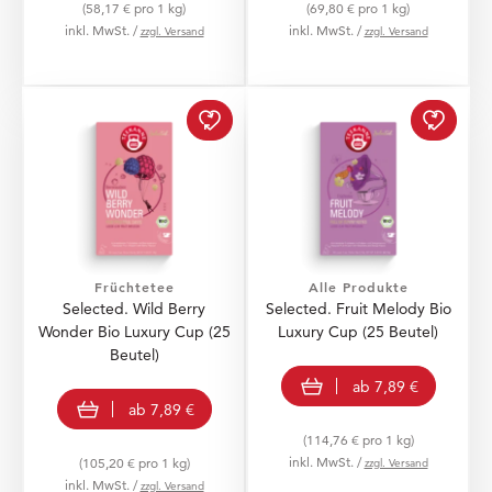
(58,17 € pro 1 kg)
(69,80 € pro 1 kg)
inkl. MwSt. /
inkl. MwSt. /
zzgl. Versand
zzgl. Versand
Selected. Wild Berry Wo
Select
Früchtetee
Alle Produkte
Selected. Wild Berry
Selected. Fruit Melody Bio
Wonder Bio Luxury Cup (25
Luxury Cup (25 Beutel)
Beutel)
view product
ab
7,89 €
view product
ab
7,89 €
(114,76 € pro 1 kg)
inkl. MwSt. /
(105,20 € pro 1 kg)
zzgl. Versand
inkl. MwSt. /
zzgl. Versand