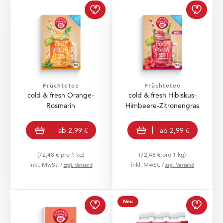
cold & fresh Orange-Ro
cold &
Früchtetee
Früchtetee
cold & fresh Orange-
cold & fresh Hibiskus-
Rosmarin
Himbeere-Zitronengras
view product
view product
ab
2,99 €
ab
2,99 €
(72,48 € pro 1 kg)
(72,48 € pro 1 kg)
inkl. MwSt. /
inkl. MwSt. /
zzgl. Versand
zzgl. Versand
Organic Rosehip zur Wu
Fresh 
Neu