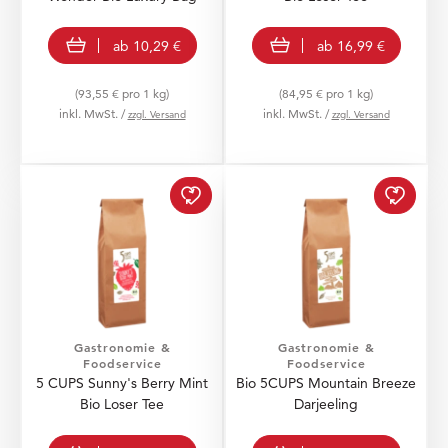
view product
view product
ab
10,29 €
ab
16,99 €
(93,55 € pro 1 kg)
(84,95 € pro 1 kg)
inkl. MwSt. /
inkl. MwSt. /
zzgl. Versand
zzgl. Versand
5 CUPS Sunny's Berry Mi
Bio 5C
Gastronomie &
Gastronomie &
Foodservice
Foodservice
5 CUPS Sunny's Berry Mint
Bio 5CUPS Mountain Breeze
Bio Loser Tee
Darjeeling
view product
view product