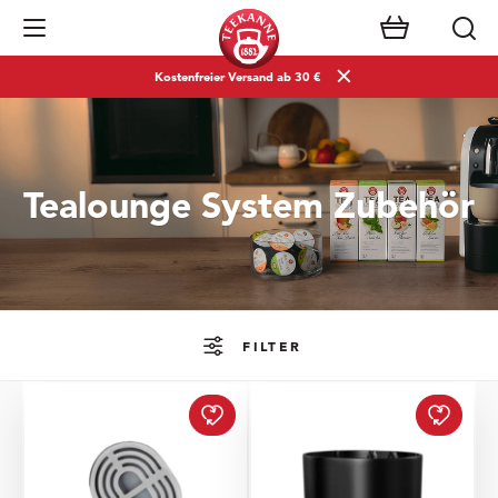
Navigation öffnen
Kostenfreier Versand ab 30 €
Tealounge System Zubehör
FILTER
Tropfgitter für das TE
Obere