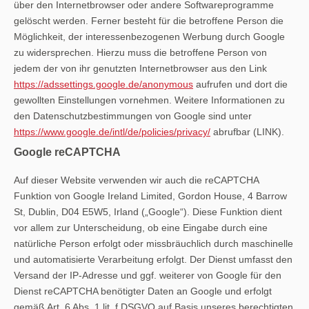
über den Internetbrowser oder andere Softwareprogramme
gelöscht werden. Ferner besteht für die betroffene Person die
Möglichkeit, der interessenbezogenen Werbung durch Google
zu widersprechen. Hierzu muss die betroffene Person von
jedem der von ihr genutzten Internetbrowser aus den Link
https://adssettings.google.de/anonymous
aufrufen und dort die
gewollten Einstellungen vornehmen. Weitere Informationen zu
den Datenschutzbestimmungen von Google sind unter
https://www.google.de/intl/de/policies/privacy/
abrufbar (LINK).
Google reCAPTCHA
Auf dieser Website verwenden wir auch die reCAPTCHA
Funktion von Google Ireland Limited, Gordon House, 4 Barrow
St, Dublin, D04 E5W5, Irland („Google“). Diese Funktion dient
vor allem zur Unterscheidung, ob eine Eingabe durch eine
natürliche Person erfolgt oder missbräuchlich durch maschinelle
und automatisierte Verarbeitung erfolgt. Der Dienst umfasst den
Versand der IP-Adresse und ggf. weiterer von Google für den
Dienst reCAPTCHA benötigter Daten an Google und erfolgt
gemäß Art. 6 Abs. 1 lit. f DSGVO auf Basis unseres berechtigten