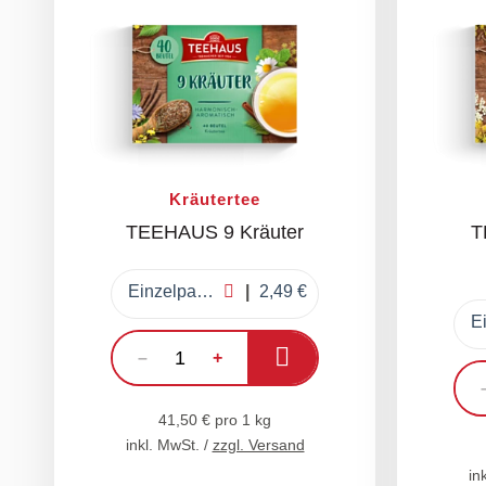
Kräutertee
TEEHAUS 9 Kräuter
T
Einzelpackung
2,49 €
In den Warenkorb
–
+
41,50 € pro 1 kg
inkl. MwSt. /
zzgl. Versand
in