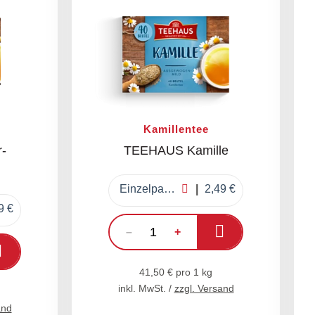
Kamillentee
-
TEEHAUS Kamille
Einzelpackung
2,49 €
9 €
In den Warenkorb
–
+
In den Warenkorb
41,50 € pro 1 kg
inkl. MwSt. /
zzgl. Versand
and