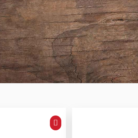
 Kräuter zur Wunschliste h
TEEHAUS Fenchel-