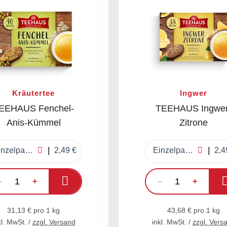
Kräutertee
Ingwer
EEHAUS Fenchel-
TEEHAUS Ingwer
Anis-Kümmel
Zitrone
Einzelpackung
2,49 €
Einzelpackung
2,4
In den Warenkorb
–
+
–
+
31,13 € pro 1 kg
43,68 € pro 1 kg
kl. MwSt. /
zzgl. Versand
inkl. MwSt. /
zzgl. Vers