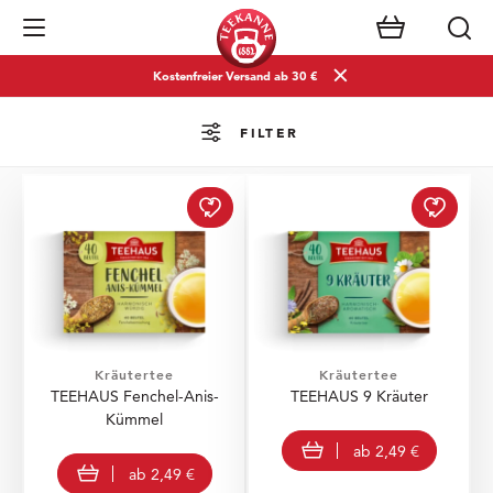
Navigation öffnen
Kostenfreier Versand ab 30 €
FILTER
TEEHAUS Fenchel-Anis-
TEEHA
Kräutertee
Kräutertee
TEEHAUS Fenchel-Anis-
TEEHAUS 9 Kräuter
Kümmel
view product
ab
2,49 €
view product
ab
2,49 €