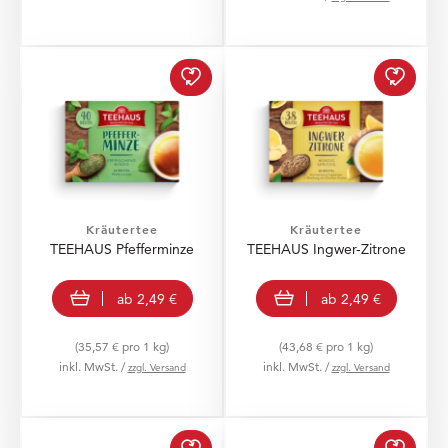
TEEHAUS Pfefferminze z
TEEHA
Kräutertee
Kräutertee
TEEHAUS Pfefferminze
TEEHAUS Ingwer-Zitrone
view product
view product
ab
2,49 €
ab
2,49 €
(35,57 € pro 1 kg)
(43,68 € pro 1 kg)
inkl. MwSt. /
inkl. MwSt. /
zzgl. Versand
zzgl. Versand
TEEHAUS Kirsch-Banane-
TEEHA