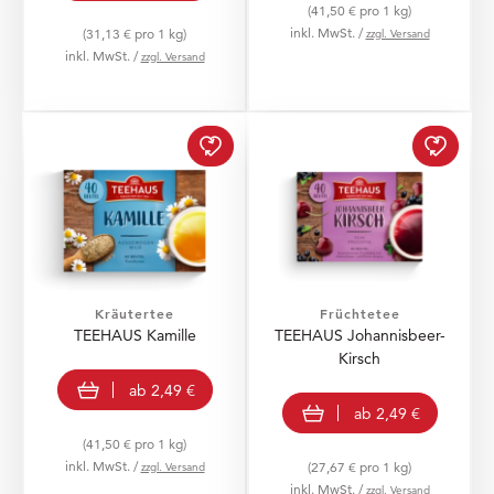
(41,50 € pro 1 kg)
inkl. MwSt. /
(31,13 € pro 1 kg)
zzgl. Versand
inkl. MwSt. /
zzgl. Versand
TEEHAUS Kamille zur Wu
TEEHA
Kräutertee
Früchtetee
TEEHAUS Kamille
TEEHAUS Johannisbeer-
Kirsch
view product
ab
2,49 €
view product
ab
2,49 €
(41,50 € pro 1 kg)
inkl. MwSt. /
zzgl. Versand
(27,67 € pro 1 kg)
inkl. MwSt. /
zzgl. Versand