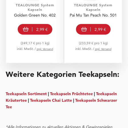
TEALOUNGE System
TEALOUNGE System
Kapseln
Kapseln
Golden Green No. 402
Pai Mu Tan Peach No. 501
In den Warenkorb
In den Warenkorb
2,99 €
2,99 €
(249,17 € pro 1 kg)
(233,59 € pro 1 kg)
inkl. MwSt. /
inkl. MwSt. /
zzgl. Versand
zzgl. Versand
Weitere Kategorien Teekapseln:
Teekapseln Sortiment
|
Teekapseln Früchtetee
|
Teekapseln
Kräutertee
|
Teekapseln Chai Latte
|
Teekapseln Schwarzer
Tee
*Alle Informationen zu aktuellen Aktionen & Gewinnspielen