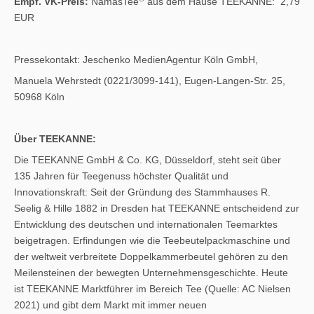
Empf. VK-Preis:
NamasTee
aus dem Hause TEEKANNE: 2,79
EUR
Pressekontakt: Jeschenko MedienAgentur Köln GmbH,
Manuela Wehrstedt (0221/3099-141), Eugen-Langen-Str. 25,
50968 Köln
Über TEEKANNE:
Die TEEKANNE GmbH & Co. KG, Düsseldorf, steht seit über
135 Jahren für Teegenuss höchster Qualität und
Innovationskraft: Seit der Gründung des Stammhauses R.
Seelig & Hille 1882 in Dresden hat TEEKANNE entscheidend zur
Entwicklung des deutschen und internationalen Teemarktes
beigetragen. Erfindungen wie die Teebeutelpackmaschine und
der weltweit verbreitete Doppelkammerbeutel gehören zu den
Meilensteinen der bewegten Unternehmensgeschichte. Heute
ist TEEKANNE Marktführer im Bereich Tee (Quelle: AC Nielsen
2021) und gibt dem Markt mit immer neuen