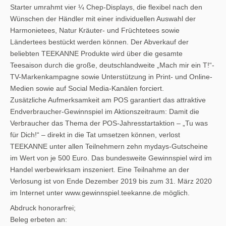
Starter umrahmt vier ¼ Chep-Displays, die flexibel nach den
Wünschen der Händler mit einer individuellen Auswahl der
Harmonietees, Natur Kräuter- und Früchtetees sowie
Ländertees bestückt werden können. Der Abverkauf der
beliebten TEEKANNE Produkte wird über die gesamte
Teesaison durch die große, deutschlandweite „Mach mir ein T!“-
TV-Markenkampagne sowie Unterstützung in Print- und Online-
Medien sowie auf Social Media-Kanälen forciert.
Zusätzliche Aufmerksamkeit am POS garantiert das attraktive
Endverbraucher-Gewinnspiel im Aktionszeitraum: Damit die
Verbraucher das Thema der POS-Jahresstartaktion – „Tu was
für Dich!“ – direkt in die Tat umsetzen können, verlost
TEEKANNE unter allen Teilnehmern zehn mydays-Gutscheine
im Wert von je 500 Euro. Das bundesweite Gewinnspiel wird im
Handel werbewirksam inszeniert. Eine Teilnahme an der
Verlosung ist von Ende Dezember 2019 bis zum 31. März 2020
im Internet unter www.gewinnspiel.teekanne.de möglich.
Abdruck honorarfrei;
Beleg erbeten an: