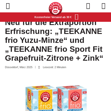
Navigation öffnen
Kostenfreier Versand ab 30 €
Neu für die Extraportion
Erfrischung: „TEEKANNE
frio Yuzu-Minze“ und
„TEEKANNE frio Sport Fit
Grapefruit-Zitrone + Zink“
Düsseldorf, März 2025
Lesezeit: 2 Minuten