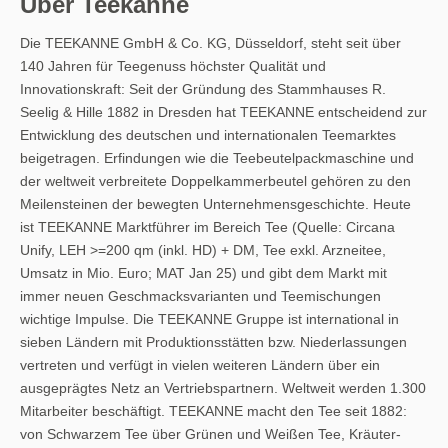
Über Teekanne
Die TEEKANNE GmbH & Co. KG, Düsseldorf, steht seit über
140 Jahren für Teegenuss höchster Qualität und
Innovationskraft: Seit der Gründung des Stammhauses R.
Seelig & Hille 1882 in Dresden hat TEEKANNE entscheidend zur
Entwicklung des deutschen und internationalen Teemarktes
beigetragen. Erfindungen wie die Teebeutelpackmaschine und
der weltweit verbreitete Doppelkammerbeutel gehören zu den
Meilensteinen der bewegten Unternehmensgeschichte. Heute
ist TEEKANNE Marktführer im Bereich Tee (Quelle: Circana
Unify, LEH >=200 qm (inkl. HD) + DM, Tee exkl. Arzneitee,
Umsatz in Mio. Euro; MAT Jan 25) und gibt dem Markt mit
immer neuen Geschmacksvarianten und Teemischungen
wichtige Impulse. Die TEEKANNE Gruppe ist international in
sieben Ländern mit Produktionsstätten bzw. Niederlassungen
vertreten und verfügt in vielen weiteren Ländern über ein
ausgeprägtes Netz an Vertriebspartnern. Weltweit werden 1.300
Mitarbeiter beschäftigt. TEEKANNE macht den Tee seit 1882:
von Schwarzem Tee über Grünen und Weißen Tee, Kräuter-