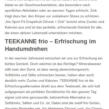
bietet so ein Geschmackserlebnis, das besonders nach
sportlichen Aktivitäten oder an warmen Tagen erfrischt. Zink
trägt dazu bei, den Körper vor oxidativem Stress zu schützen.
„frio Sport Fit Grapefruit-Zitrone + Zink“ kommt ohne Zucker und
Kalorien aus und ist das perfekte, erfrischende Getränk für alle,
die einen aktiven Lebensstil unterstützen möchten.
TEEKANNE frio – Erfrischung im
Handumdrehen
In der warmen Jahreszeit wünschen wir uns zur Erfrischung ein
kühles Getränk. Doch welches ist das Richtige? Mineralwasser
stillt zwar den Durst, ist aber wenig abwechslungsreich,
Softdrinks und Säfte schmecken besser, haben aber auch
deutlich mehr Zucker und Kalorien. TEEKANNE frio ist die
Erfrischungsalternative direkt aus dem Teebeutel, die sich kalt
aufgegossen als perfekter Durstlöscher für den ganzen Tag
eignet und eine genussvolle, kalorienfreie Alternative zu
Softdrinks, Säften und Co. ist. Dabei sind die zwölf frio-Sorten,
darunter Bestseller wie „frio Himbeere-Zitrone“ und „frio Classic