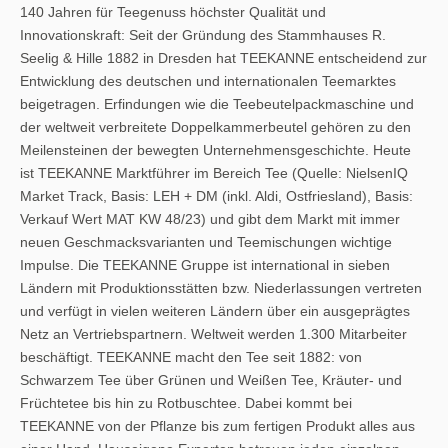
140 Jahren für Teegenuss höchster Qualität und
Innovationskraft: Seit der Gründung des Stammhauses R.
Seelig & Hille 1882 in Dresden hat TEEKANNE entscheidend zur
Entwicklung des deutschen und internationalen Teemarktes
beigetragen. Erfindungen wie die Teebeutelpackmaschine und
der weltweit verbreitete Doppelkammerbeutel gehören zu den
Meilensteinen der bewegten Unternehmensgeschichte. Heute
ist TEEKANNE Marktführer im Bereich Tee (Quelle: NielsenIQ
Market Track, Basis: LEH + DM (inkl. Aldi, Ostfriesland), Basis:
Verkauf Wert MAT KW 48/23) und gibt dem Markt mit immer
neuen Geschmacksvarianten und Teemischungen wichtige
Impulse. Die TEEKANNE Gruppe ist international in sieben
Ländern mit Produktionsstätten bzw. Niederlassungen vertreten
und verfügt in vielen weiteren Ländern über ein ausgeprägtes
Netz an Vertriebspartnern. Weltweit werden 1.300 Mitarbeiter
beschäftigt. TEEKANNE macht den Tee seit 1882: von
Schwarzem Tee über Grünen und Weißen Tee, Kräuter- und
Früchtetee bis hin zu Rotbuschtee. Dabei kommt bei
TEEKANNE von der Pflanze bis zum fertigen Produkt alles aus