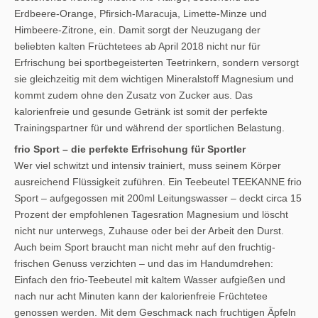
Erdbeere-Orange, Pfirsich-Maracuja, Limette-Minze und
Himbeere-Zitrone, ein. Damit sorgt der Neuzugang der
beliebten kalten Früchtetees ab April 2018 nicht nur für
Erfrischung bei sportbegeisterten Teetrinkern, sondern versorgt
sie gleichzeitig mit dem wichtigen Mineralstoff Magnesium und
kommt zudem ohne den Zusatz von Zucker aus. Das
kalorienfreie und gesunde Getränk ist somit der perfekte
Trainingspartner für und während der sportlichen Belastung.
frio Sport – die perfekte Erfrischung für Sportler
Wer viel schwitzt und intensiv trainiert, muss seinem Körper
ausreichend Flüssigkeit zuführen. Ein Teebeutel TEEKANNE frio
Sport – aufgegossen mit 200ml Leitungswasser – deckt circa 15
Prozent der empfohlenen Tagesration Magnesium und löscht
nicht nur unterwegs, Zuhause oder bei der Arbeit den Durst.
Auch beim Sport braucht man nicht mehr auf den fruchtig-
frischen Genuss verzichten – und das im Handumdrehen:
Einfach den frio-Teebeutel mit kaltem Wasser aufgießen und
nach nur acht Minuten kann der kalorienfreie Früchtetee
genossen werden. Mit dem Geschmack nach fruchtigen Äpfeln