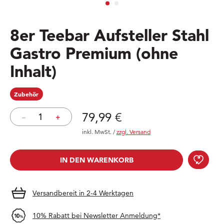
8er Teebar Aufsteller Stahl
Gastro Premium (ohne
Inhalt)
Zubehör
Preis: 79,99 €
79,99 €
–
+
inkl. MwSt.
/
zzgl. Versand
8er 
IN DEN WARENKORB
IN DEN WARENKORB
Versandbereit in 2-4 Werktagen
10% Rabatt bei Newsletter Anmeldung*