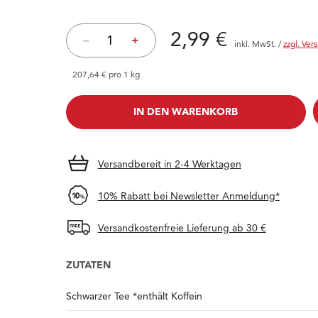
Preis: 2,99 €
2,99 €
–
+
inkl. MwSt.
/
zzgl. Ver
207,64 € pro 1 kg
IN DEN WARENKORB
IN DEN WARENKORB
Versandbereit in 2-4 Werktagen
10% Rabatt bei Newsletter Anmeldung*
Versandkostenfreie Lieferung ab 30 €
ZUTATEN
Schwarzer Tee *enthält Koffein