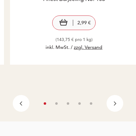
Preis: 2,99 €
2,99 €
In den Warenkorb
2,99 €
(143,75 € pro 1 kg)
inkl. MwSt. /
zzgl. Versand