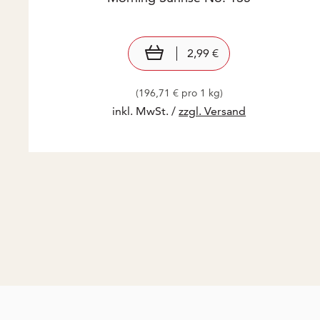
Preis: 2,99 €
2,99 €
In den Warenkorb
2,99 €
(196,71 € pro 1 kg)
inkl. MwSt. /
zzgl. Versand