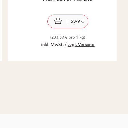
Preis: 2,99 €
2,99 €
In den Warenkorb
2,99 €
(233,59 € pro 1 kg)
inkl. MwSt. /
zzgl. Versand