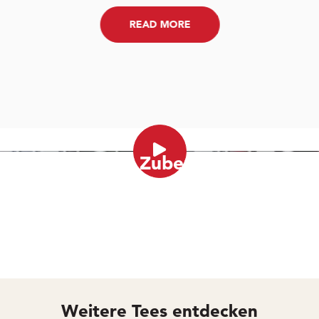
READ MORE
Play Video
GE System: Zubereitung eines Te
Weitere Tees entdecken