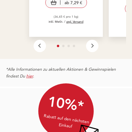
ab
7,29 €
(36,45 € pro 1 kg)
inkl. MwSt. /
zzgl. Versand
in
*Alle Informationen zu aktuellen Aktionen & Gewinnspielen
findest Du
hier
.
10%*
Rabatt auf den nächsten
Einkauf