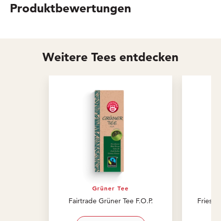
Produktbewertungen
Weitere Tees entdecken
Grüner Tee
Fairtrade Grüner Tee F.O.P.
Friesen
view product