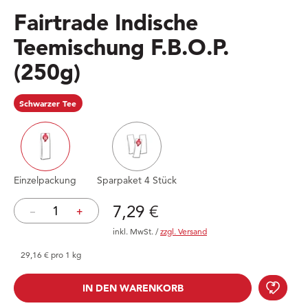
Fairtrade Indische
Teemischung F.B.O.P.
(250g)
Schwarzer Tee
Einzelpackung
Sparpaket 4 Stück
Preis: 7,29 €
7,29 €
–
+
inkl. MwSt.
/
zzgl. Versand
29,16 € pro 1 kg
Fair
IN DEN WARENKORB
IN DEN WARENKORB