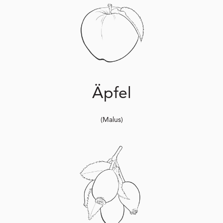
Äpfel
(Malus)