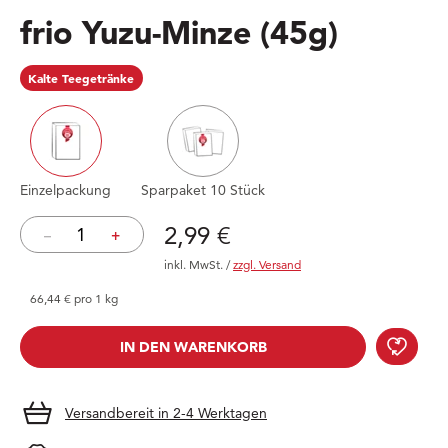
frio Yuzu-Minze
(45g)
Kalte Teegetränke
Einzelpackung
Sparpaket 10 Stück
Preis: 2,99 €
2,99 €
–
+
inkl. MwSt.
/
zzgl. Versand
66,44 € pro 1 kg
frio
IN DEN WARENKORB
IN DEN WARENKORB
Versandbereit in 2-4 Werktagen