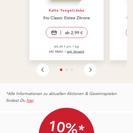
Kalte Teegetränke
Ka
frio Classic Eistee Zitrone
fri
view product
ab
2,99 €
(66,44 € pro 1 kg)
inkl. MwSt. /
zzgl. Versand
in
*Alle Informationen zu aktuellen Aktionen & Gewinnspielen
findest Du
hier
.
10%*