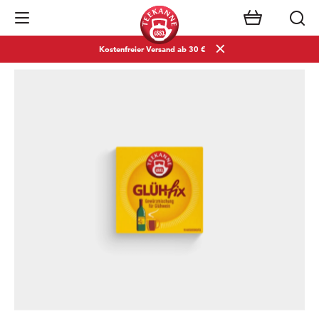
Navigation öffnen
Kostenfreier Versand ab 30 €