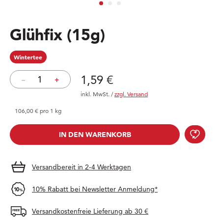
Glühfix
(15g)
Wintertee
Preis: 1,59 €
1,59 €
–
+
inkl. MwSt.
/
zzgl. Versand
106,00 € pro 1 kg
Glüh
IN DEN WARENKORB
IN DEN WARENKORB
Versandbereit in 2-4 Werktagen
10% Rabatt bei Newsletter Anmeldung*
Versandkostenfreie Lieferung ab 30 €