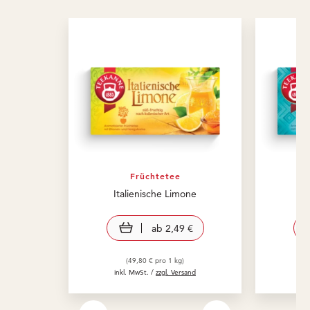
Früchtetee
Italienische Limone
K
view product
ab
2,49 €
(49,80 € pro 1 kg)
inkl. MwSt. /
zzgl. Versand
in