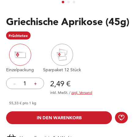
Griechische Aprikose
(45g)
Früchtetee
Einzelpackung
Sparpaket 12 Stück
Preis: 2,49 €
2,49 €
–
+
inkl. MwSt.
/
zzgl. Versand
55,33 € pro 1 kg
Grie
IN DEN WARENKORB
IN DEN WARENKORB