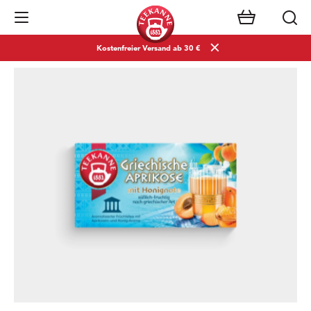
Navigation öffnen
Kostenfreier Versand ab 30 €