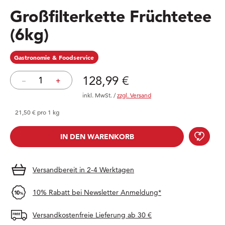
Großfilterkette Früchtetee
(6kg)
Gastronomie & Foodservice
Preis: 128,99 €
128,99 €
–
+
inkl. MwSt.
/
zzgl. Versand
21,50 € pro 1 kg
Groß
IN DEN WARENKORB
IN DEN WARENKORB
Versandbereit in 2-4 Werktagen
10% Rabatt bei Newsletter Anmeldung*
Versandkostenfreie Lieferung ab 30 €