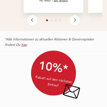
inkl. MwSt. /
zzgl. Versand
in
*Alle Informationen zu aktuellen Aktionen & Gewinnspielen
findest Du
hier
.
10%*
Rabatt auf den nächsten
Einkauf