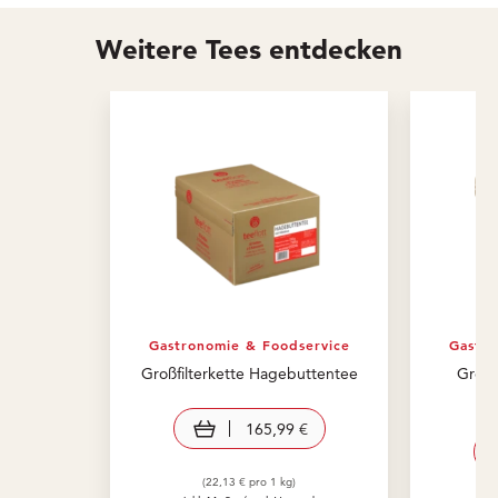
Weitere Tees entdecken
Gastronomie & Foodservice
Gastro
Großfilterkette Hagebuttentee
Großf
In den Warenkorb
165,99 €
(22,13 € pro 1 kg)