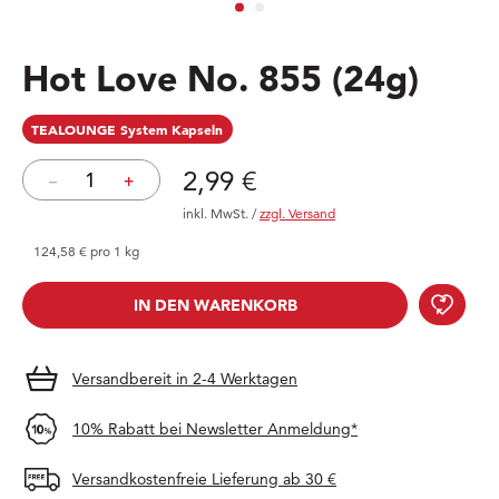
Hot Love No. 855
(24g)
TEALOUNGE System Kapseln
Preis: 2,99 €
2,99 €
–
+
inkl. MwSt.
/
zzgl. Versand
124,58 € pro 1 kg
Hot 
IN DEN WARENKORB
IN DEN WARENKORB
Versandbereit in 2-4 Werktagen
10% Rabatt bei Newsletter Anmeldung*
Versandkostenfreie Lieferung ab 30 €