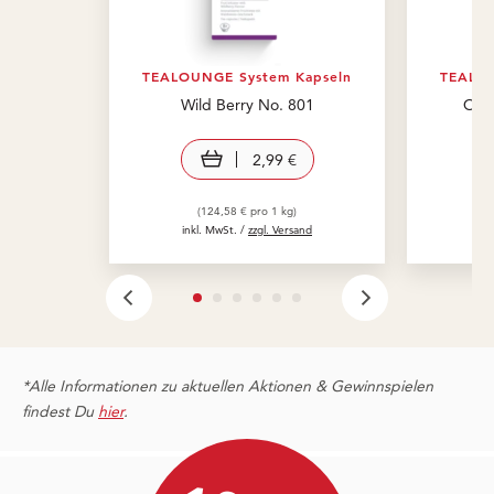
TEALOUNGE System Kapseln
TEALOU
Wild Berry No. 801
Oran
In den Warenkorb
2,99 €
(124,58 € pro 1 kg)
inkl. MwSt. /
zzgl. Versand
in
*Alle Informationen zu aktuellen Aktionen & Gewinnspielen
findest Du
hier
.