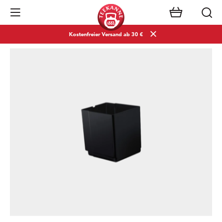
Navigation öffnen
Kostenfreier Versand ab 30 €