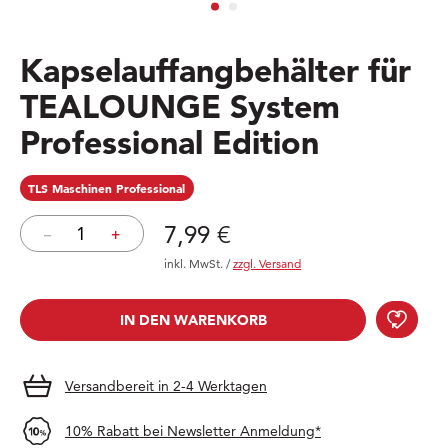
Kapselauffangbehälter für
TEALOUNGE System
Professional Edition
TLS Maschinen Professional
Preis: 7,99 €
7,99 €
–
+
inkl. MwSt.
/
zzgl. Versand
Kaps
IN DEN WARENKORB
IN DEN WARENKORB
Versandbereit in 2-4 Werktagen
10% Rabatt bei Newsletter Anmeldung*