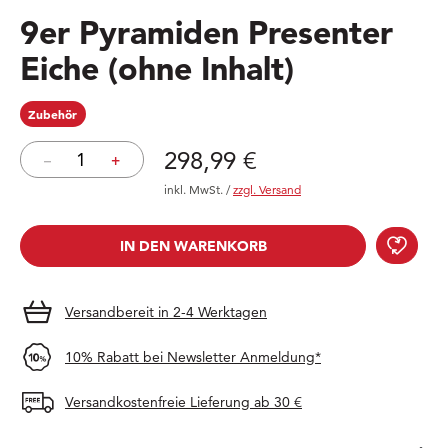
9er Pyramiden Presenter
Eiche (ohne Inhalt)
Zubehör
Preis: 298,99 €
298,99 €
–
+
inkl. MwSt.
/
zzgl. Versand
IN DEN WARENKORB
IN DEN WARENKORB
Versandbereit in 2-4 Werktagen
10% Rabatt bei Newsletter Anmeldung*
Versandkostenfreie Lieferung ab 30 €