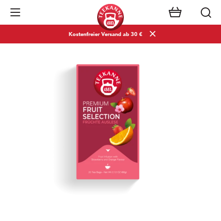
Navigation öffnen
Kostenfreier Versand ab 30 €