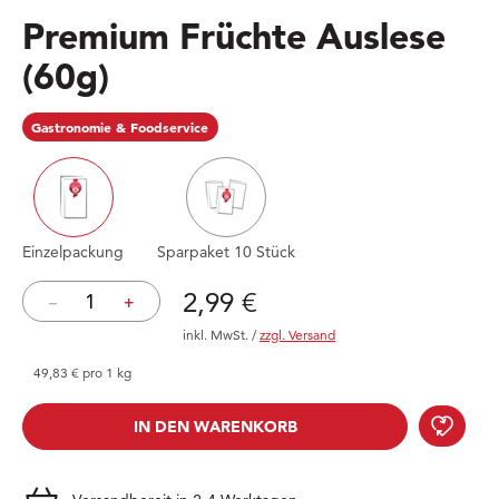
Premium Früchte Auslese
(60g)
Gastronomie & Foodservice
Einzelpackung
Sparpaket 10 Stück
Preis: 2,99 €
2,99 €
–
+
inkl. MwSt.
/
zzgl. Versand
49,83 € pro 1 kg
Prem
IN DEN WARENKORB
IN DEN WARENKORB