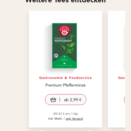
Gastronomie & Foodservice
Gastro
Premium Pfefferminze
view product
ab
2,99 €
(85,43 € pro 1 kg)
inkl. MwSt. /
zzgl. Versand
in