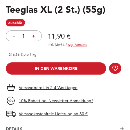
Teeglas XL (2 St.)
(55g)
Zubehör
Preis: 11,90 €
11,90 €
–
+
inkl. MwSt.
/
zzgl. Versand
216,36 € pro 1 kg
Teeg
IN DEN WARENKORB
IN DEN WARENKORB
Versandbereit in 2-4 Werktagen
10% Rabatt bei Newsletter Anmeldung*
Versandkostenfreie Lieferung ab 30 €
DETAILS