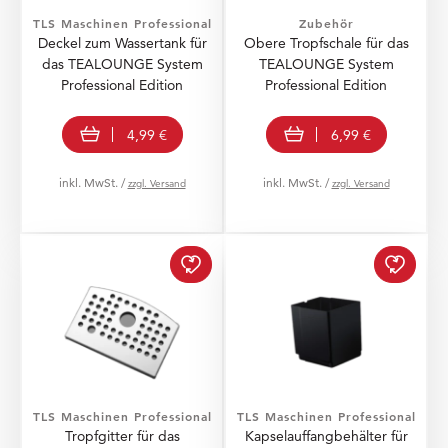
TLS Maschinen Professional
Zubehör
Deckel zum Wassertank für
Obere Tropfschale für das
das TEALOUNGE System
TEALOUNGE System
Professional Edition
Professional Edition
In den Warenkorb
In den Warenkorb
4,99 €
6,99 €
inkl. MwSt. /
inkl. MwSt. /
zzgl. Versand
zzgl. Versand
Tropfgitter für das TE
Kapse
TLS Maschinen Professional
TLS Maschinen Professional
Tropfgitter für das
Kapselauffangbehälter für