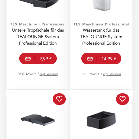
TLS Maschinen Professional
TLS Maschinen Professional
Untere Tropfschale für das
Wassertank für das
TEALOUNGE System
TEALOUNGE System
Professional Edition
Professional Edition
In den Warenkorb
In den Warenkorb
9,99 €
14,99 €
inkl. MwSt. /
inkl. MwSt. /
zzgl. Versand
zzgl. Versand
Deckel zum Wassertank 
Obere