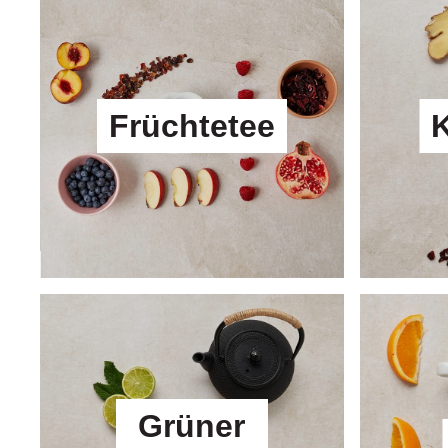
Früchtetee
K
Grüner