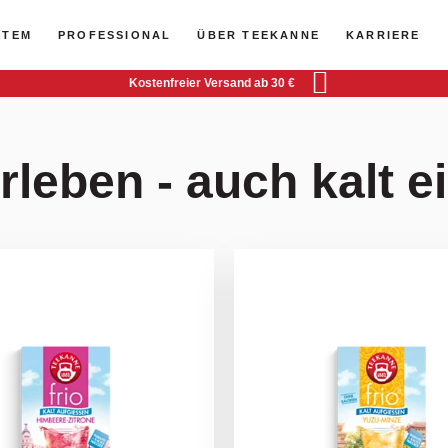
deinem Glas
STEM
PROFESSIONAL
ÜBER TEEKANNE
KARRIERE
Kostenfreier Versand ab 30 €
Wasser
rleben - auch kalt 
JETZT ERFRISCHEN