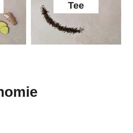
Tee
onomie