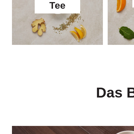
Tee
Das B