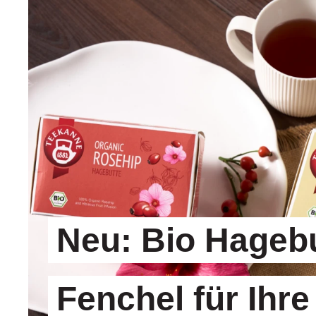
Neu: Bio Hageb
Neu: Bio Hagebu
Fenchel für Ihre