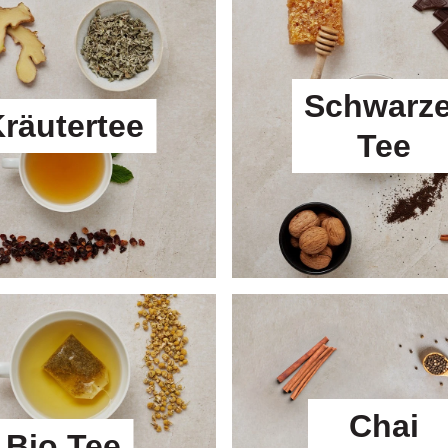
Schwarze
räutertee
Tee
Chai
Bio Tee