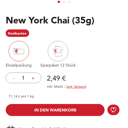
New York Chai
(35g)
Rooibostee
Einzelpackung
Sparpaket 12 Stück
Preis: 2,49 €
2,49 €
–
+
inkl. MwSt.
/
zzgl. Versand
71,14 € pro 1 kg
New 
IN DEN WARENKORB
IN DEN WARENKORB