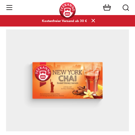
Navigation öffnen
Kostenfreier Versand ab 30 €