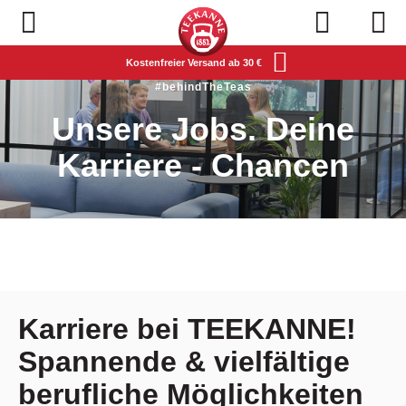
Navigation öffnen
Kostenfreier Versand ab 30 €
#behindTheTeas
Unsere Jobs. Deine
Karriere - Chancen
Jobs@Teekanne
#behindTheTeas
Karriere bei TEEKANNE! Span
Karriere bei TEEKANNE!
Warum Teekanne?
Spannende & vielfältige
berufliche Möglichkeiten