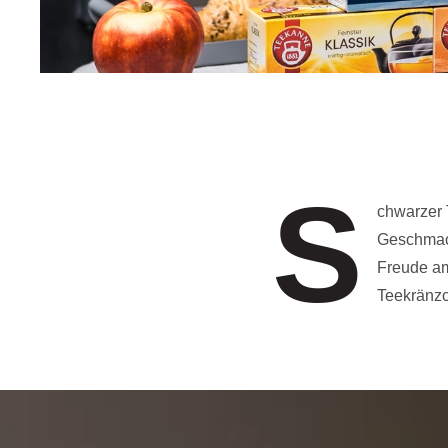
S
chwarzer 
Geschmack
Freude am
Teekränzc