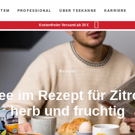
STEM
PROFESSIONAL
ÜBER TEEKANNE
KARRIERE
Kostenfreier Versand ab 30 €
Rezepte
ee im Rezept für Zit
herb und fruchtig