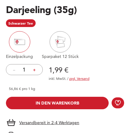
Darjeeling
(35g)
Schwarzer Tee
Einzelpackung
Sparpaket 12 Stück
Preis: 1,99 €
1,99 €
–
+
inkl. MwSt.
/
zzgl. Versand
56,86 € pro 1 kg
Darj
IN DEN WARENKORB
IN DEN WARENKORB
Versandbereit in 2-4 Werktagen