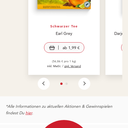
Schwarzer Tee
Earl Grey
Darjee
view product
ab
1,99 €
(56,86 € pro 1 kg)
inkl. MwSt. /
zzgl. Versand
in
*Alle Informationen zu aktuellen Aktionen & Gewinnspielen
findest Du
hier
.