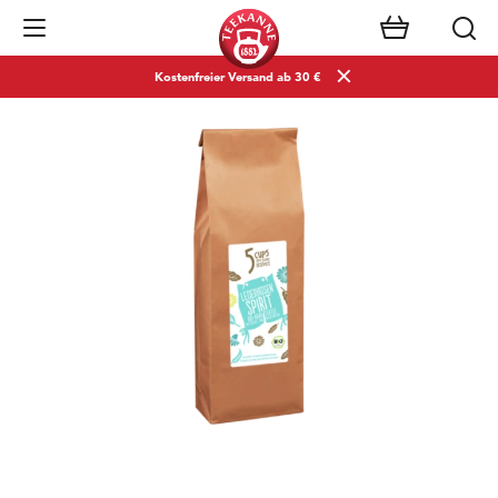
Navigation öffnen
Kostenfreier Versand ab 30 €