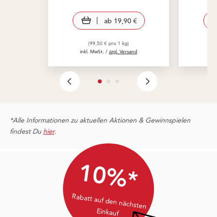
view product
ab
19,90 €
(99,50 € pro 1 kg)
inkl. MwSt. /
zzgl. Versand
in
*Alle Informationen zu aktuellen Aktionen & Gewinnspielen
findest Du
hier
.
10%*
Rabatt auf den nächsten
Einkauf