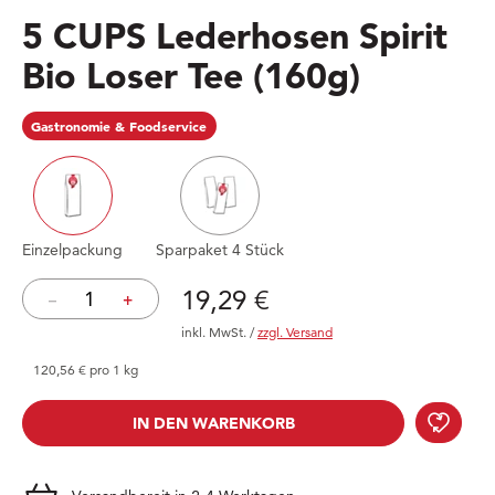
5 CUPS Lederhosen Spirit
Bio Loser Tee
(160g)
Gastronomie & Foodservice
Einzelpackung
Sparpaket 4 Stück
Preis: 19,29 €
19,29 €
–
+
inkl. MwSt.
/
zzgl. Versand
120,56 € pro 1 kg
IN DEN WARENKORB
IN DEN WARENKORB