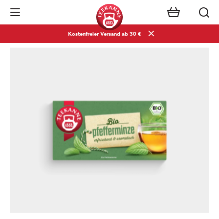
Navigation öffnen
Kostenfreier Versand ab 30 €