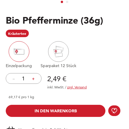
Bio Pfefferminze
(36g)
Kräutertee
Einzelpackung
Sparpaket 12 Stück
Preis: 2,49 €
2,49 €
–
+
inkl. MwSt.
/
zzgl. Versand
69,17 € pro 1 kg
Bio 
IN DEN WARENKORB
IN DEN WARENKORB