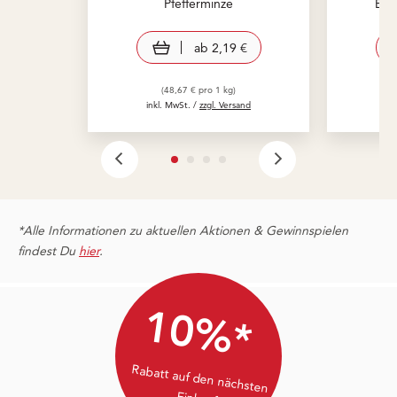
Pfefferminze
Bre
view product
ab
2,19 €
(48,67 € pro 1 kg)
inkl. MwSt. /
zzgl. Versand
in
*Alle Informationen zu aktuellen Aktionen & Gewinnspielen
findest Du
hier
.
10%*
Rabatt auf den nächsten