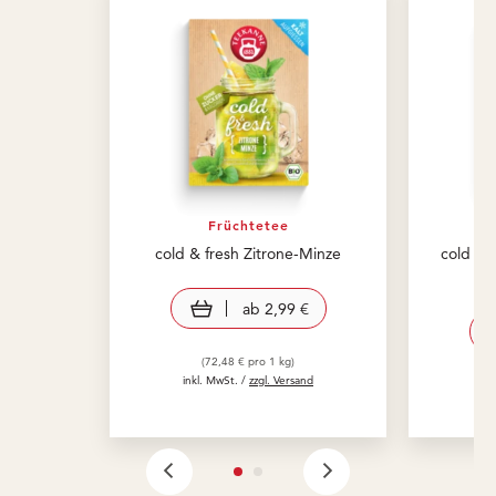
Früchtetee
cold & fresh Zitrone-Minze
cold & 
view product
ab
2,99 €
(72,48 € pro 1 kg)
inkl. MwSt. /
zzgl. Versand
in