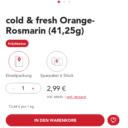
cold & fresh Orange-
Rosmarin
(41,25g)
Früchtetee
Einzelpackung
Sparpaket 6 Stück
Preis: 2,99 €
2,99 €
–
+
inkl. MwSt.
/
zzgl. Versand
72,48 € pro 1 kg
cold
IN DEN WARENKORB
IN DEN WARENKORB