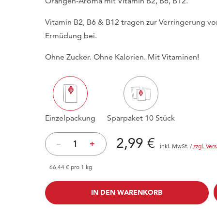
Orangen-Aroma mit Vitamin B2, B6, B12.
Vitamin B2, B6 & B12 tragen zur Verringerung v
Ermüdung bei.
Ohne Zucker. Ohne Kalorien. Mit Vitaminen!
Einzelpackung
Sparpaket 10 Stück
Preis: 2,99 €
2,99 €
–
+
inkl. MwSt.
/
zzgl. Ver
66,44 € pro 1 kg
IN DEN WARENKORB
IN DEN WARENKORB