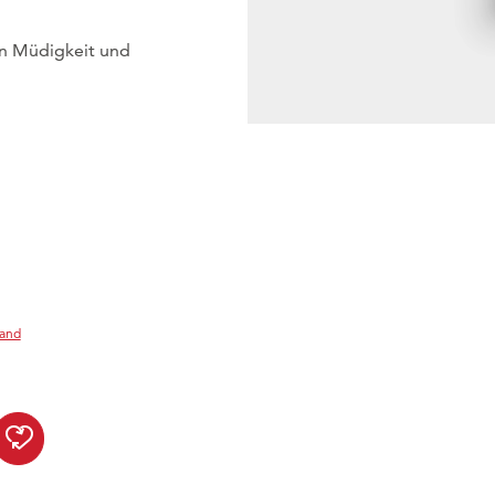
on Müdigkeit und
sand
frio Sport Vital Mango-Oran