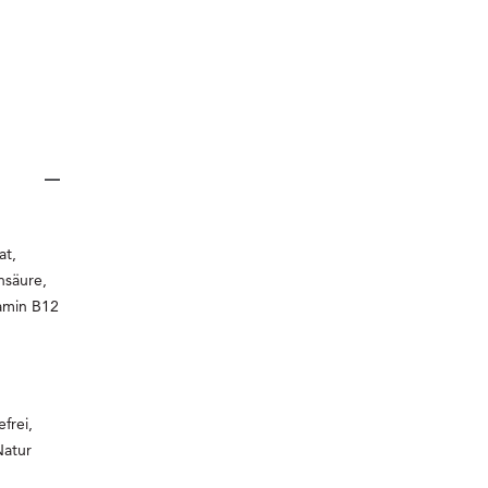
at,
nsäure,
tamin B12
frei,
Natur