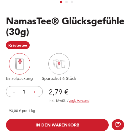
NamasTee® Glücksgefühle
(30g)
Kräutertee
Einzelpackung
Sparpaket 6 Stück
Preis: 2,79 €
2,79 €
–
+
inkl. MwSt.
/
zzgl. Versand
93,00 € pro 1 kg
Nama
IN DEN WARENKORB
IN DEN WARENKORB