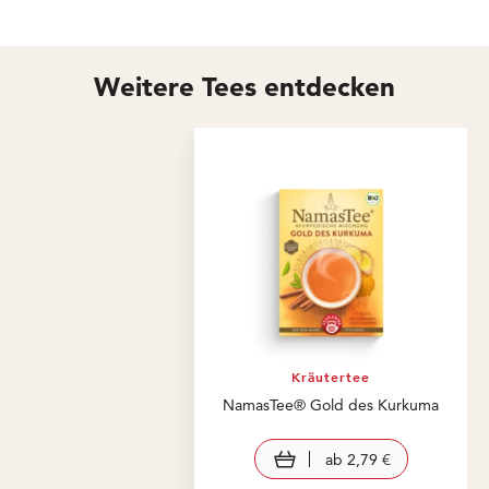
Weitere Tees entdecken
Kräutertee
NamasTee® Gold des Kurkuma
view product
ab
2,79 €