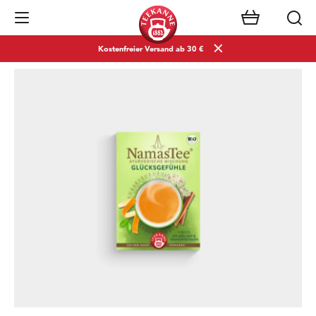
Navigation öffnen
Kostenfreier Versand ab 30 €