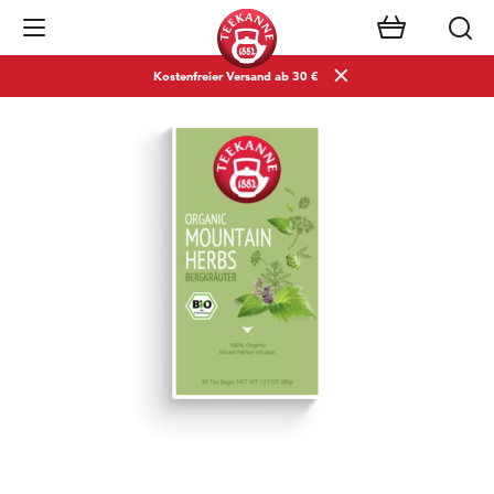
Navigation öffnen
Kostenfreier Versand ab 30 €