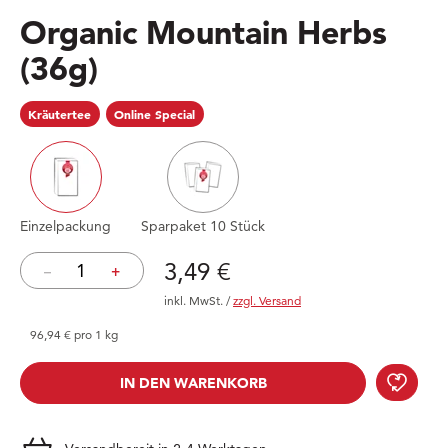
Organic Mountain Herbs
(36g)
Kräutertee
Online Special
Einzelpackung
Sparpaket 10 Stück
Preis: 3,49 €
3,49 €
–
+
inkl. MwSt.
/
zzgl. Versand
96,94 € pro 1 kg
Orga
IN DEN WARENKORB
IN DEN WARENKORB