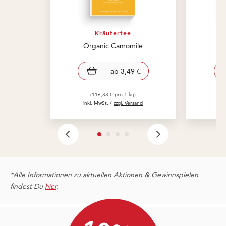
Kräutertee
Organic Camomile
O
view product
ab
3,49 €
(116,33 € pro 1 kg)
inkl. MwSt. /
zzgl. Versand
in
*Alle Informationen zu aktuellen Aktionen & Gewinnspielen
findest Du
hier
.