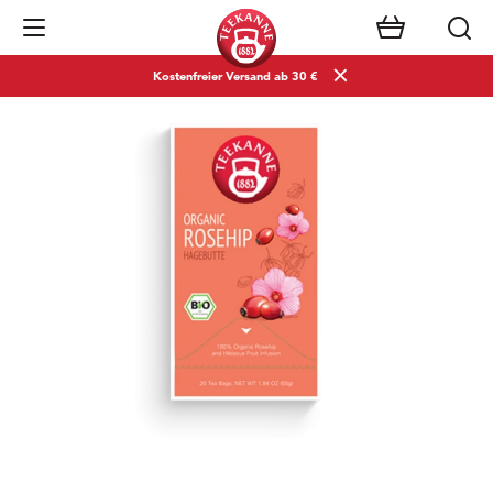
Navigation öffnen
Kostenfreier Versand ab 30 €