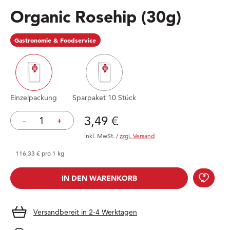
Organic Rosehip
(30g)
Gastronomie & Foodservice
Einzelpackung
Sparpaket 10 Stück
Preis: 3,49 €
3,49 €
–
+
inkl. MwSt.
/
zzgl. Versand
116,33 € pro 1 kg
Orga
IN DEN WARENKORB
IN DEN WARENKORB
Versandbereit in 2-4 Werktagen