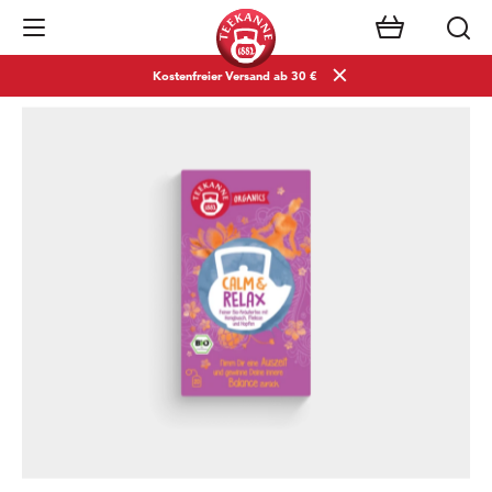
Navigation öffnen
Kostenfreier Versand ab 30 €