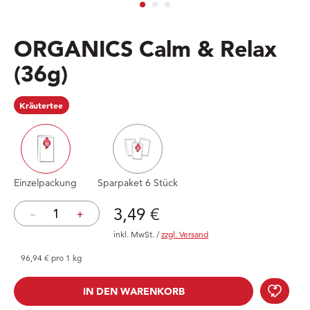
ORGANICS Calm & Relax
(36g)
Kräutertee
Einzelpackung
Sparpaket 6 Stück
Preis: 3,49 €
3,49 €
–
+
inkl. MwSt.
/
zzgl. Versand
96,94 € pro 1 kg
ORGA
IN DEN WARENKORB
IN DEN WARENKORB