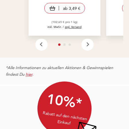
view product
ab
3,49 €
(102,65 € pro 1 kg)
inkl. MwSt. /
zzgl. Versand
in
*Alle Informationen zu aktuellen Aktionen & Gewinnspielen
findest Du
hier
.
10%*
Rabatt auf den nächsten
Einkauf