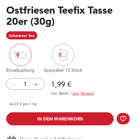
Ostfriesen Teefix Tasse
20er
(30g)
Schwarzer Tee
Einzelpackung
Sparpaket 12 Stück
Preis: 1,99 €
1,99 €
–
+
inkl. MwSt.
/
zzgl. Versand
66,33 € pro 1 kg
Ostf
IN DEN WARENKORB
IN DEN WARENKORB