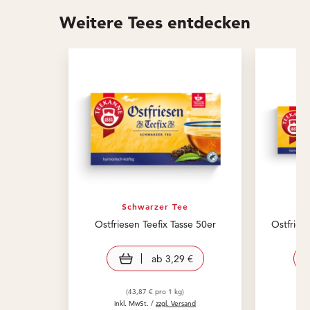
Weitere Tees entdecken
Schwarzer Tee
Ostfriesen Teefix Tasse 50er
Ostfries
view product
ab
3,29 €
(43,87 € pro 1 kg)
inkl. MwSt. /
zzgl. Versand
in