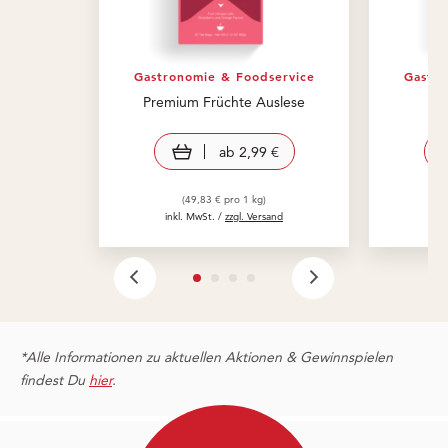
Gastronomie & Foodservice
Gastro
Premium Früchte Auslese
view product
ab
2,99 €
(49,83 € pro 1 kg)
inkl. MwSt. /
zzgl. Versand
in
*Alle Informationen zu aktuellen Aktionen & Gewinnspielen
findest Du
hier
.