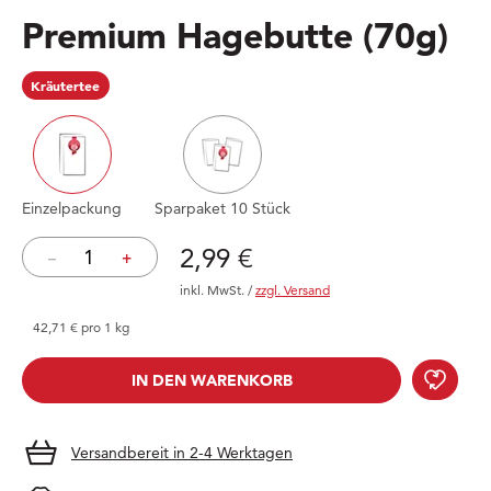
Premium Hagebutte
(70g)
Kräutertee
Einzelpackung
Sparpaket 10 Stück
Preis: 2,99 €
2,99 €
–
+
inkl. MwSt.
/
zzgl. Versand
42,71 € pro 1 kg
Prem
IN DEN WARENKORB
IN DEN WARENKORB
Versandbereit in 2-4 Werktagen