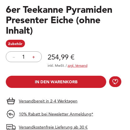
6er Teekanne Pyramiden
Presenter Eiche (ohne
Inhalt)
Zubehör
Preis: 254,99 €
254,99 €
–
+
inkl. MwSt.
/
zzgl. Versand
6er 
IN DEN WARENKORB
IN DEN WARENKORB
Versandbereit in 2-4 Werktagen
10% Rabatt bei Newsletter Anmeldung*
Versandkostenfreie Lieferung ab 30 €