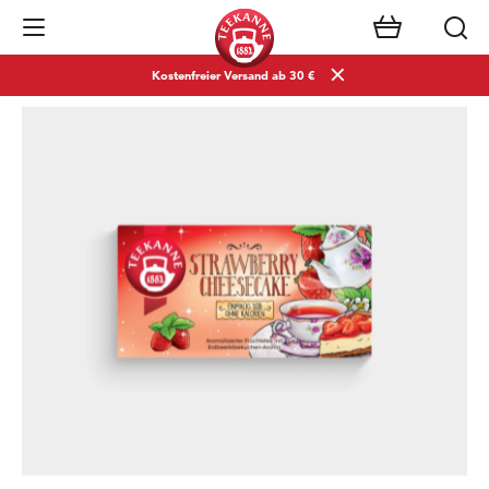
Navigation öffnen
Kostenfreier Versand ab 30 €