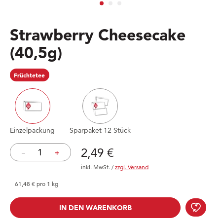
Strawberry Cheesecake
(40,5g)
Früchtetee
Einzelpackung
Sparpaket 12 Stück
Preis: 2,49 €
2,49 €
–
+
inkl. MwSt.
/
zzgl. Versand
61,48 € pro 1 kg
Stra
IN DEN WARENKORB
IN DEN WARENKORB