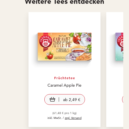
Weitere Tees entdecken
Früchtetee
Caramel Apple Pie
B
view product
ab
2,49 €
(61,48 € pro 1 kg)
inkl. MwSt. /
zzgl. Versand
in