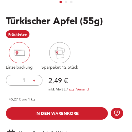
Türkischer Apfel
(55g)
Früchtetee
Einzelpackung
Sparpaket 12 Stück
Preis: 2,49 €
2,49 €
–
+
inkl. MwSt.
/
zzgl. Versand
45,27 € pro 1 kg
Türk
IN DEN WARENKORB
IN DEN WARENKORB