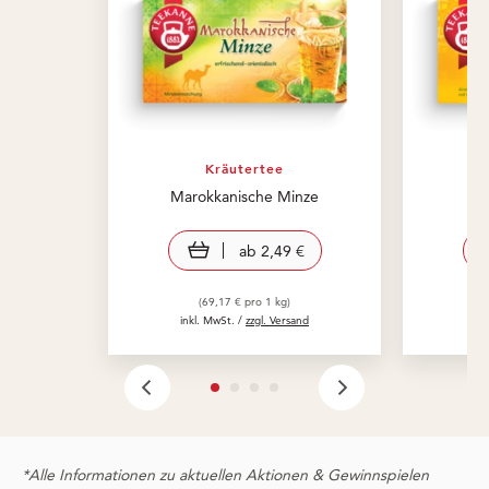
Kräutertee
Marokkanische Minze
S
view product
ab
2,49 €
(69,17 € pro 1 kg)
inkl. MwSt. /
zzgl. Versand
in
*Alle Informationen zu aktuellen Aktionen & Gewinnspielen