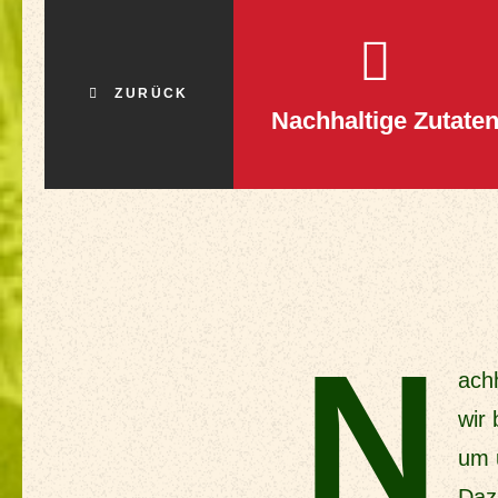
ZURÜCK
Nachhaltige Zutate
N
achh
wir
um 
Daz