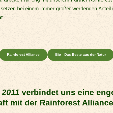
 setzen bei einem immer größer werdenden Anteil 
t.
Rainforest Alliance
Bio - Das Beste aus der Natur
t 2011 verbindet uns eine enge
t 2011
verbindet uns eine eng
ft mit der Rainforest Alliance