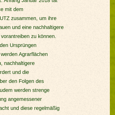
. Anfang Januar 2018 tat
nce mit dem
m UTZ zusammen, um ihre
bauen und eine nachhaltigere
 vorantreiben zu können.
n den Ursprüngen
 werden Agrarflächen
n, nachhaltigere
dert und die
ber den Folgen des
Zudem werden strenge
lung angemessener
cht und diese regelmäßig