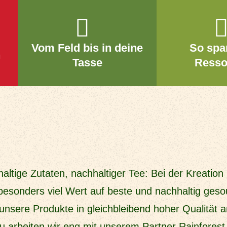
Vom Feld bis in deine
So spa
n
Tasse
Resso
altige Zutaten, nachhaltiger Tee: Bei der Kreation
 besonders viel Wert auf beste und nachhaltig ges
unsere Produkte in gleichbleibend hoher Qualität 
u arbeiten wir eng mit unserem Partner Rainfores