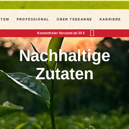
STEM
PROFESSIONAL
ÜBER TEEKANNE
KARRIERE
Kostenfreier Versand ab 30 €
Nachhaltige Z
Nachhaltige
Zutaten