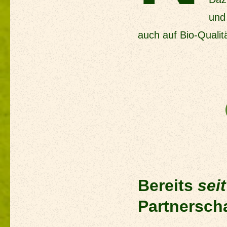
und
auch auf Bio-Qualitä
Bereits sei
Bereits
sei
Partnerscha