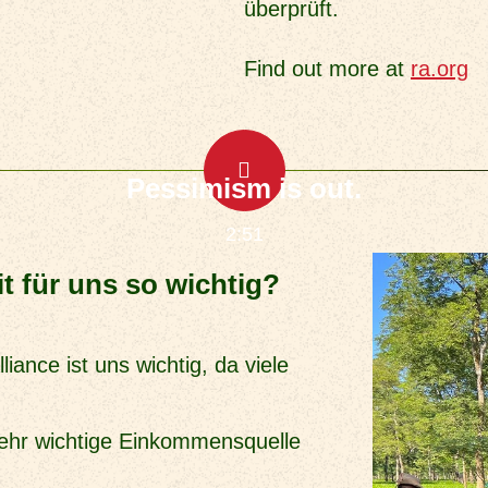
überprüft.
Find out more at
ra.org
Play Video
Pessimism is out.
2:51
 für uns so wichtig?
iance ist uns wichtig, da viele
ehr wichtige Einkommensquelle