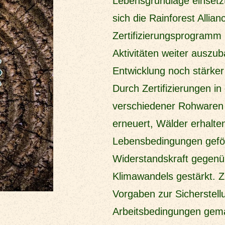
Lebensgrundlage einsetzt
sich die Rainforest Allia
Zertifizierungsprogram
Aktivitäten weiter auszu
Entwicklung noch stärker
Durch Zertifizierungen i
verschiedener Rohwaren
erneuert, Wälder erhalte
Lebensbedingungen geför
Widerstandskraft gegenü
Klimawandels gestärkt. 
Vorgaben zur Sicherstel
Arbeitsbedingungen gema