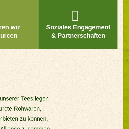
ren wir
Soziales Engagement
urcen
& Partnerschaften
 unserer Tees legen
ourcte Rohwaren,
anbieten zu können.
t Alliance zusammen