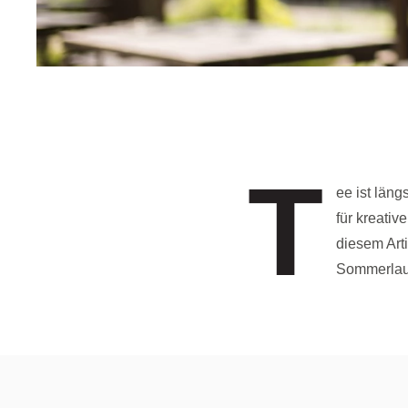
T
ee ist län
für kreativ
diesem Arti
Sommerlau