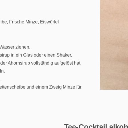
eibe, Frische Minze, Eiswürfel
 Wasser ziehen.
nsirup in ein Glas oder einen Shaker.
 der Ahornsirup vollständig aufgelöst hat.
ln.
.
imettenscheibe und einem Zweig Minze für
Tee-Cocktail alko