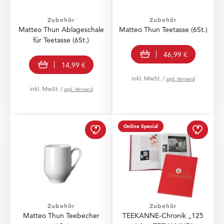
Zubehör
Zubehör
Matteo Thun Ablageschale
Matteo Thun Teetasse (6St.)
für Teetasse (6St.)
In den Warenkorb
46,99 €
In den Warenkorb
14,99 €
inkl. MwSt. /
zzgl. Versand
inkl. MwSt. /
zzgl. Versand
Matteo Thun Teebecher (
Online Special
Zubehör
Zubehör
Matteo Thun Teebecher
TEEKANNE-Chronik „125