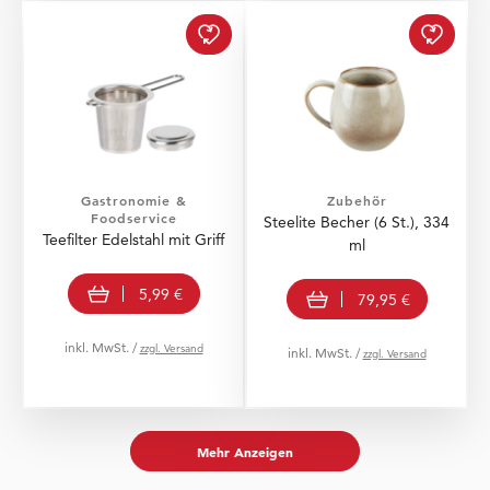
Teefilter Edelstahl mit 
Gastronomie &
Zubehör
Foodservice
Steelite Becher (6 St.), 334
Teefilter Edelstahl mit Griff
ml
In den Warenkorb
In den Warenkorb
5,99 €
79,95 €
inkl. MwSt. /
zzgl. Versand
inkl. MwSt. /
zzgl. Versand
Mehr Anzeigen