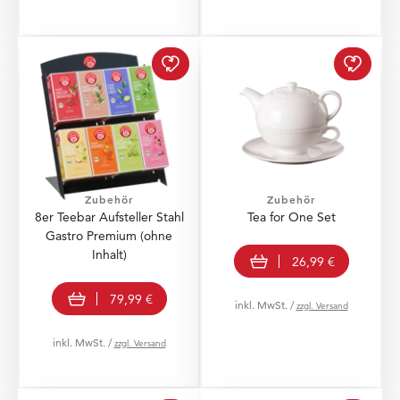
8er Teebar Aufsteller S
Zubehör
Zubehör
8er Teebar Aufsteller Stahl
Tea for One Set
Gastro Premium (ohne
In den Warenkorb
Inhalt)
26,99 €
In den Warenkorb
79,99 €
inkl. MwSt. /
zzgl. Versand
inkl. MwSt. /
zzgl. Versand
Teedauerfilter Edelstah
Matteo