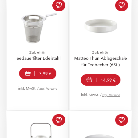
Zubehör
Zubehör
Teedauerfilter Edelstahl
Matteo Thun Ablageschale
für Teebecher (6St.)
In den Warenkorb
7,99 €
In den Warenkorb
14,99 €
inkl. MwSt. /
zzgl. Versand
inkl. MwSt. /
zzgl. Versand
Matteo Thun Kanne zur 