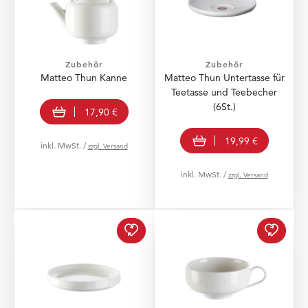
Zubehör
Zubehör
Matteo Thun Kanne
Matteo Thun Untertasse für
Teetasse und Teebecher
In den Warenkorb
(6St.)
17,90 €
In den Warenkorb
19,99 €
inkl. MwSt. /
zzgl. Versand
inkl. MwSt. /
zzgl. Versand
Matteo Thun Ablageschal
Matteo