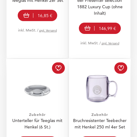
Teeglas mit Henkel 2er Set
6er Presenter selection
1882 Luxury Cup (ohne
In den Warenkorb
Inhalt)
16,85 €
In den Warenkorb
146,99 €
inkl. MwSt. /
zzgl. Versand
inkl. MwSt. /
zzgl. Versand
Unterteller für Teeglas 
Bruchr
Zubehör
Zubehör
Unterteller für Teeglas mit
Bruchresistenter Teebecher
Henkel (6 St.)
mit Henkel 250 ml 4er Set