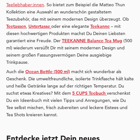
Teeliebhaber:innen
. So bietet zum Beispiel die Matteo Thun
Kollektion eine Auswahl an wunderschön gestaltetem
Teezubehör, das mit seinem modernen Design überzeugt. Ob
Teetassen
,
Untertasse
oder eine elegante
Teekanne
– mit
diesen hochwertigen Produkten machst Du Deinen Liebsten
garantiert eine Freude. Der
TEEKANNE Balance Tea Mug
(500
ml) wiederum versüßt Dir mit seinem modernen Design und
seinem großen Fassungsvermögen Deine ausgiebige
Trinkpause.
Auch die
Ocean Bottle (500 ml)
macht sich wunderbar als
Geschenk. Die umweltfreundliche, isolierte Trinkflasche hält kalte
und heiße Getränke lange auf der richtigen Temperatur. Du
suchst etwas Kreatives? Mit dem
5 CUPS Teebuch
verschenkst
Du ein Ideenbuch mit vielen Tipps und Anregungen, wie Du
Tee selbst mischen, frisch zubereiten und leckere Eistees und
Tea Shots kreieren kannst.
Entdecke jetzt Dein neues