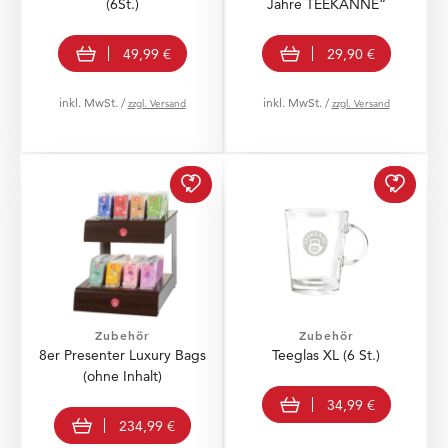
(6St.)
Jahre TEEKANNE“
In den Warenkorb
In den Warenkorb
49,99 €
29,90 €
inkl. MwSt. /
inkl. MwSt. /
zzgl. Versand
zzgl. Versand
8er Presenter Luxury Ba
Teegla
Zubehör
Zubehör
8er Presenter Luxury Bags
Teeglas XL (6 St.)
(ohne Inhalt)
In den Warenkorb
34,99 €
In den Warenkorb
234,99 €