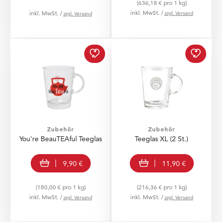
(636,18 € pro 1 kg)
inkl. MwSt. /
inkl. MwSt. /
zzgl. Versand
zzgl. Versand
Teegla
Zubehör
Zubehör
You're BeauTEAful Teeglas
Teeglas XL (2 St.)
In den Warenkorb
In den Warenkorb
9,90 €
11,90 €
(180,00 € pro 1 kg)
(216,36 € pro 1 kg)
inkl. MwSt. /
inkl. MwSt. /
zzgl. Versand
zzgl. Versand