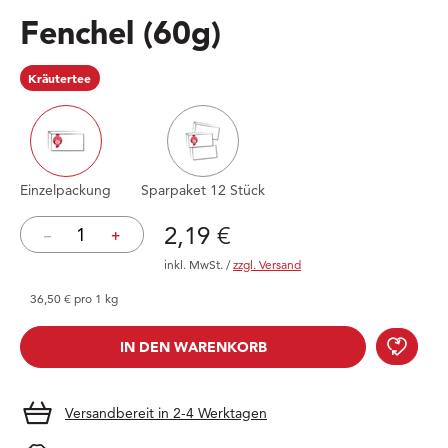
Fenchel
(60g)
Kräutertee
Einzelpackung
Sparpaket 12 Stück
Preis: 2,19 €
2,19 €
–
+
inkl. MwSt.
/
zzgl. Versand
36,50 € pro 1 kg
Fenc
IN DEN WARENKORB
IN DEN WARENKORB
Versandbereit in 2-4 Werktagen